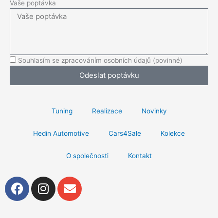
Vaše poptávka
Souhlasím se zpracováním osobních údajů (povinné)
Odeslat poptávku
Tuning
Realizace
Novinky
Hedin Automotive
Cars4Sale
Kolekce
O společnosti
Kontakt
F
I
E
a
n
n
c
s
v