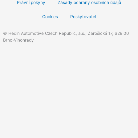
e
t
e
Právní pokyny
Zásady ochrany osobních údajů
b
a
l
o
g
o
Cookies
Poskytovatel
o
r
p
k
a
e
© Hedin Automotive Czech Republic, a.s., Žarošická 17, 628 00
m
Brno-Vinohrady