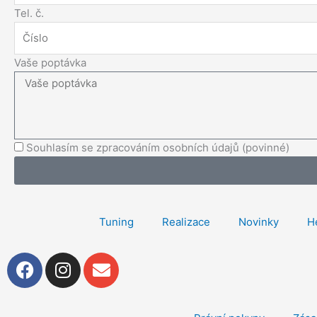
Tel. č.
Vaše poptávka
Souhlasím se zpracováním osobních údajů (povinné)
Tuning
Realizace
Novinky
H
F
I
E
a
n
n
c
s
v
e
t
e