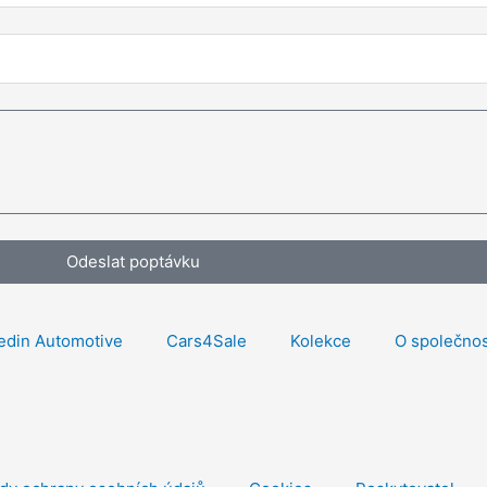
Odeslat poptávku
edin Automotive
Cars4Sale
Kolekce
O společnos