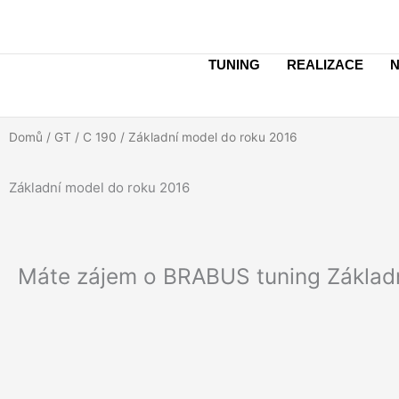
Přeskočit
na
obsah
TUNING
REALIZACE
N
Domů
/
GT
/
C 190
/ Základní model do roku 2016
Základní model do roku 2016
Máte zájem o BRABUS tuning Základn